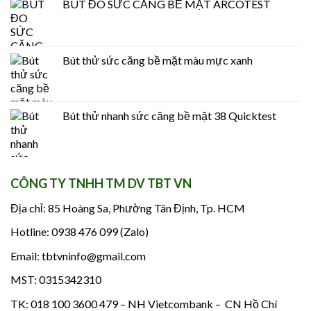
BÚT ĐO SỨC CĂNG BỀ MẶT ARCOTEST
Bút thử sức căng bề mặt màu mực xanh
Bút thử nhanh sức căng bề mặt 38 Quicktest
CÔNG TY TNHH TM DV TBT VN
Địa chỉ: 85 Hoàng Sa, Phường Tân Định, Tp. HCM
Hotline: 0938 476 099 (Zalo)
Email: tbtvninfo@gmail.com
MST: 0315342310
TK: 018 100 3600 479 – NH Vietcombank – CN Hồ Chí