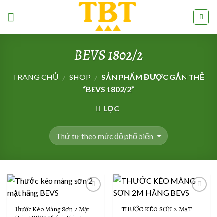
Skip
to
content
BEVS 1802/2
TRANG CHỦ
SHOP
SẢN PHẨM ĐƯỢC GẮN THẺ
/
/
“BEVS 1802/2”
LỌC
Add to
Add to
Wishlist
Wishlist
Thước Kéo Màng Sơn 2 Mặt
THƯỚC KÉO SƠN 2 MẶT