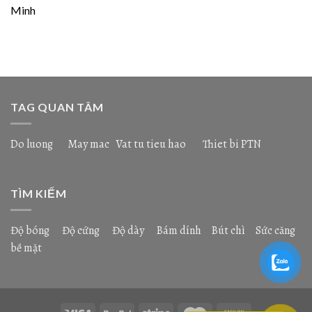
Minh
TAG QUAN TÂM
Do luong
May mac
Vat tu tieu hao
Thiet bi PTN
TÌM KIẾM
Độ bóng
Độ cứng
Độ dày
Bám dính
Bút chì
Sức căng
bề mặt