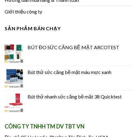
Giới thiệu công ty
SẢN PHẨM BÁN CHẠY
BÚT ĐO SỨC CĂNG BỀ MẶT ARCOTEST
Bút thử sức căng bề mặt màu mực xanh
Bút thử nhanh sức căng bề mặt 38 Quicktest
CÔNG TY TNHH TM DV TBT VN