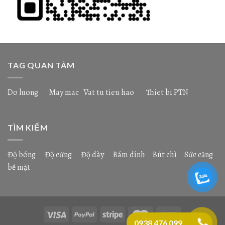
TAG QUAN TÂM
Do luong
May mac
Vat tu tieu hao
Thiet bi PTN
TÌM KIẾM
Độ bóng
Độ cứng
Độ dày
Bám dính
Bút chì
Sức căng
bề mặt
0938 476 099