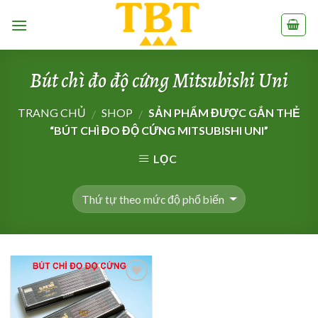
Skip
to
content
Bút chì đo độ cứng Mitsubishi Uni
TRANG CHỦ
SHOP
SẢN PHẨM ĐƯỢC GẮN THẺ
/
/
“BÚT CHÌ ĐO ĐỘ CỨNG MITSUBISHI UNI”
LỌC
Add to
Wishlist