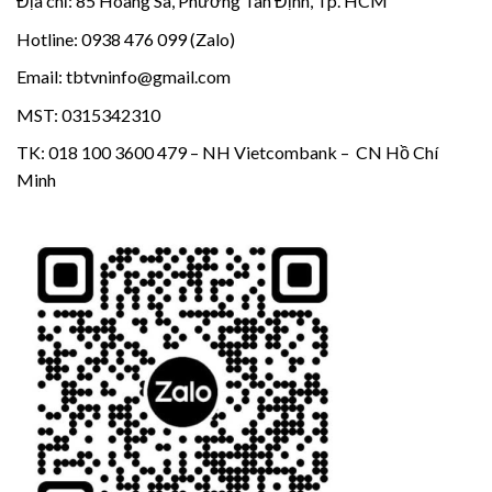
Địa chỉ: 85 Hoàng Sa, Phường Tân Định, Tp. HCM
Hotline: 0938 476 099 (Zalo)
Email: tbtvninfo@gmail.com
MST: 0315342310
TK: 018 100 3600 479 – NH Vietcombank – CN Hồ Chí
Minh