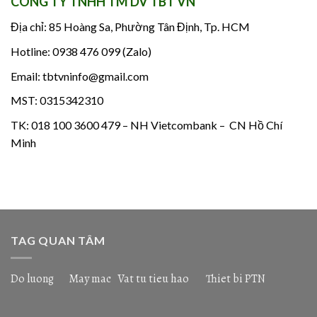
CÔNG TY TNHH TM DV TBT VN
Địa chỉ: 85 Hoàng Sa, Phường Tân Định, Tp. HCM
Hotline: 0938 476 099 (Zalo)
Email: tbtvninfo@gmail.com
MST: 0315342310
TK: 018 100 3600 479 – NH Vietcombank – CN Hồ Chí
Minh
TAG QUAN TÂM
Do luong
May mac
Vat tu tieu hao
Thiet bi PTN