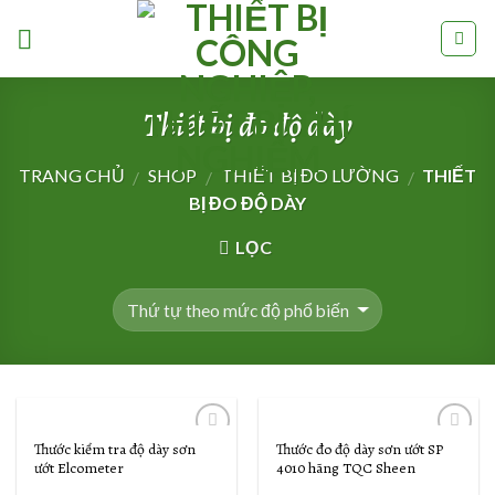
Skip
to
content
Thiết bị đo độ dày
TRANG CHỦ
SHOP
THIẾT BỊ ĐO LƯỜNG
THIẾT
/
/
/
BỊ ĐO ĐỘ DÀY
LỌC
Thước kiểm tra độ dày sơn
Thước đo độ dày sơn ướt SP
Add to
Add to
ướt Elcometer
4010 hãng TQC Sheen
Wishlist
Wishlist