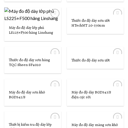
Thước đo độ dày sơn ướt
Add to
Add to
HTechMT 20-370um
Wishlist
Wishlist
Máy đo độ dày lớp phủ
LS225+F500 hãng Linshang
Thước đo độ dày sơn hãng
Thước đo độ dày sơn ướt
Add to
Add to
TQC Sheen SP4020
Wishlist
Wishlist
Máy đo độ dày sơn khô
Máy đo độ dày BGD543/S
Add to
Add to
BGD542/S
điện cực rời
Wishlist
Wishlist
Thiết bị kiểm tra độ dày lớp
Máy đo độ dày màng sơn khô
Add to
Add to