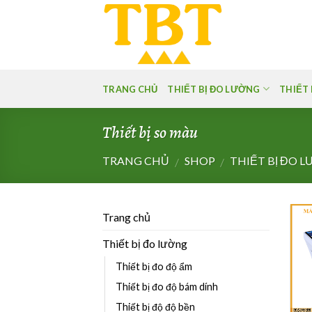
Skip
to
content
TRANG CHỦ
THIẾT BỊ ĐO LƯỜNG
THIẾT 
Thiết bị so màu
TRANG CHỦ
SHOP
THIẾT BỊ ĐO 
/
/
Trang chủ
Thiết bị đo lường
Thiết bị đo độ ẩm
Thiết bị đo độ bám dính
Thiết bị độ độ bền