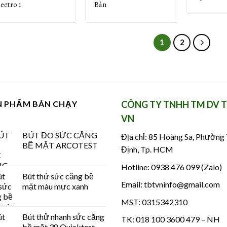
ectro 1
Bản
Wishlist
Wishlist
1
2
N PHẨM BÁN CHẠY
CÔNG TY TNHH TM DV 
VN
BÚT ĐO SỨC CĂNG
Địa chỉ: 85 Hoàng Sa, Phường
BỀ MẶT ARCOTEST
Định, Tp. HCM
Hotline: 0938 476 099 (Zalo)
Bút thử sức căng bề
Email: tbtvninfo@gmail.com
mặt màu mực xanh
MST: 0315342310
Bút thử nhanh sức căng
TK: 018 100 3600 479 – NH
bề mặt 38 Quicktest