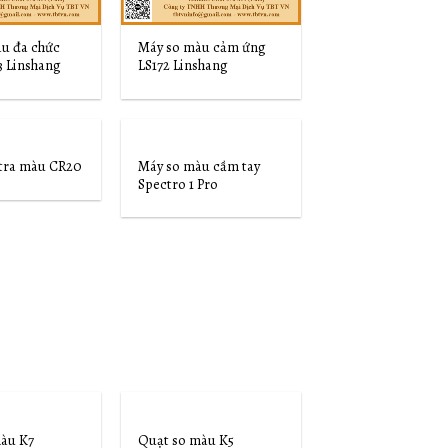
u đa chức
Máy so màu cảm ứng
3 Linshang
LS172 Linshang
Máy so màu cầm tay
tra màu CR20
Add to
Add to
Spectro 1 Pro
Wishlist
Wishlist
àu K7
Quạt so màu K5
Add to
Add to