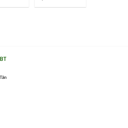
Wishlist
Wishlist
TBT
 Tân