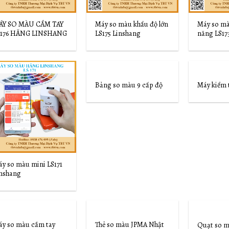
ÁY SO MÀU CẦM TAY
Máy so màu khẩu độ lớn
Máy so mà
S176 HÃNG LINSHANG
LS175 Linshang
năng LS17
Bảng so màu 9 cấp độ
Máy kiểm 
Add to
Add to
Wishlist
Wishlist
y so màu mini LS171
nshang
y so màu cầm tay
Thẻ so màu JPMA Nhật
Quạt so m
Add to
Add to