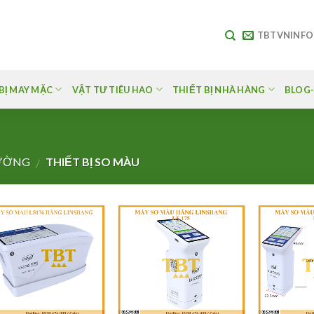
TBTVNINF
BỊ MAY MẶC
VẬT TƯ TIÊU HAO
THIẾT BỊ NHÀ HÀNG
BLOG-
LƯỜNG
THIẾT BỊ SO MÀU
/
Add to
Add to
Wishlist
Wishlist