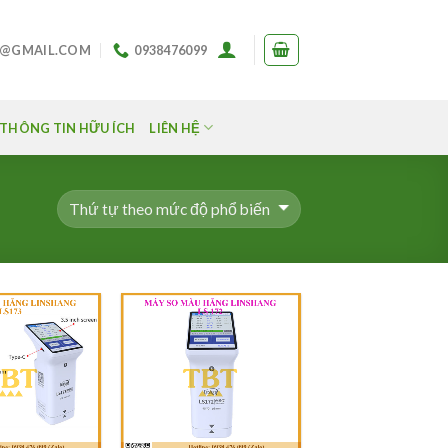
O@GMAIL.COM
0938476099
THÔNG TIN HỮU ÍCH
LIÊN HỆ
Add to
Add to
Wishlist
Wishlist