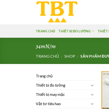
Skip
to
content
TRANG CHỦ
THIẾT BỊ ĐO LƯỜNG
THIẾT 
34mN/m
TRANG CHỦ
SHOP
SẢN PHẨM ĐƯỢ
/
/
Trang chủ
Thiết bị đo lường
Thiết bị may mặc
Vật tư tiêu hao