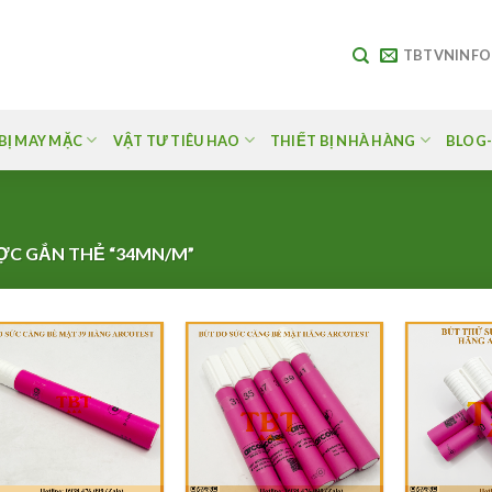
TBTVNINF
BỊ MAY MẶC
VẬT TƯ TIÊU HAO
THIẾT BỊ NHÀ HÀNG
BLOG-
C GẮN THẺ “34MN/M”
Add to
Add to
Wishlist
Wishlist