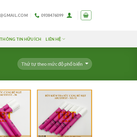
O@GMAIL.COM
0938476099
THÔNG TIN HỮU ÍCH
LIÊN HỆ
Add to
Add to
Wishlist
Wishlist