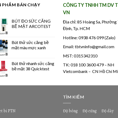
N PHẨM BÁN CHẠY
CÔNG TY TNHH TM DV 
VN
BÚT ĐO SỨC CĂNG
Địa chỉ: 85 Hoàng Sa, Phường
BỀ MẶT ARCOTEST
Định, Tp. HCM
Hotline: 0938 476 099 (Zalo)
Bút thử sức căng bề
Email: tbtvninfo@gmail.com
mặt màu mực xanh
MST: 0315342310
Bút thử nhanh sức căng
TK: 018 100 3600 479 – NH
bề mặt 38 Quicktest
Vietcombank – CN Hồ Chí Mi
TÌM KIẾM
et bi PTN
Độ bóng
Độ cứng
Độ dày