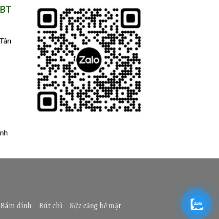
TBT
 Tân
nh
Bám dính
Bút chì
Sức căng bề mặt