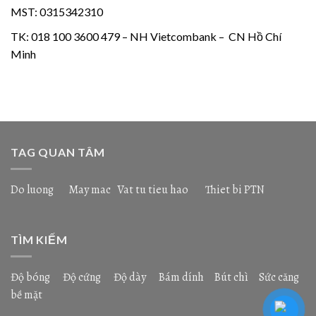
MST: 0315342310
TK: 018 100 3600 479 – NH Vietcombank – CN Hồ Chí
Minh
TAG QUAN TÂM
Do luong
May mac
Vat tu tieu hao
Thiet bi PTN
TÌM KIẾM
Độ bóng
Độ cứng
Độ dày
Bám dính
Bút chì
Sức căng
bề mặt