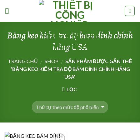
Skip
to
content
Băng keo kiểm tra độ bám dính chính
hãng USA
TRANG CHỦ
SHOP
SẢN PHẨM ĐƯỢC GẮN THẺ
/
/
“BĂNG KEO KIỂM TRA ĐỘ BÁM DÍNH CHÍNH HÃNG
USA”
LỌC