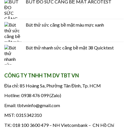
BÚT ĐO SỨC CĂNG BỀ MẶT ARCOTEST
Bút thử sức căng bề mặt màu mực xanh
Bút thử nhanh sức căng bề mặt 38 Quicktest
CÔNG TY TNHH TM DV TBT VN
Địa chỉ: 85 Hoàng Sa, Phường Tân Định, Tp. HCM
Hotline: 0938 476 099 (Zalo)
Email: tbtvninfo@gmail.com
MST: 0315342310
TK: 018 100 3600 479 – NH Vietcombank – CN Hồ Chí