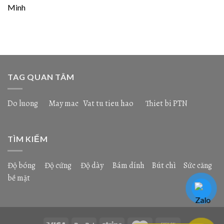
Minh
TAG QUAN TÂM
Do luong
May mac
Vat tu tieu hao
Thiet bi PTN
TÌM KIẾM
Độ bóng
Độ cứng
Độ dày
Bám dính
Bút chì
Sức căng
bề mặt