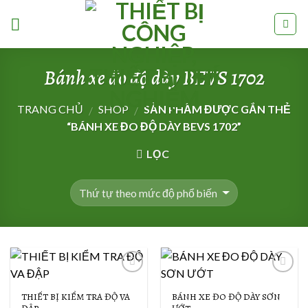
Skip
to
content
Bánh xe đo độ dày BEVS 1702
TRANG CHỦ
SHOP
SẢN PHẨM ĐƯỢC GẮN THẺ
/
/
“BÁNH XE ĐO ĐỘ DÀY BEVS 1702”
LỌC
Add to
Add to
Wishlist
Wishlist
THIẾT BỊ KIỂM TRA ĐỘ VA
BÁNH XE ĐO ĐỘ DÀY SƠN