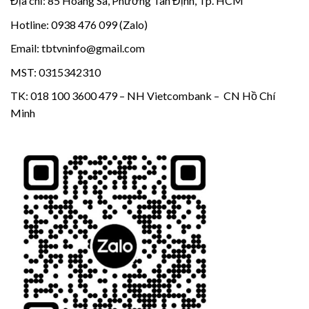
Địa chỉ: 85 Hoàng Sa, Phường Tân Định, Tp. HCM
Hotline: 0938 476 099 (Zalo)
Email: tbtvninfo@gmail.com
MST: 0315342310
TK: 018 100 3600 479 – NH Vietcombank – CN Hồ Chí
Minh