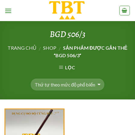
Skip
to
content
BGD 506/3
TRANG CHỦ
SHOP
SẢN PHẨM ĐƯỢC GẮN THẺ
/
/
“BGD 506/3”
LỌC
Add to
Wishlist