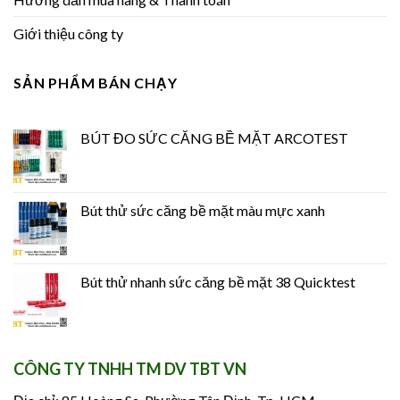
Giới thiệu công ty
SẢN PHẨM BÁN CHẠY
BÚT ĐO SỨC CĂNG BỀ MẶT ARCOTEST
Bút thử sức căng bề mặt màu mực xanh
Bút thử nhanh sức căng bề mặt 38 Quicktest
CÔNG TY TNHH TM DV TBT VN