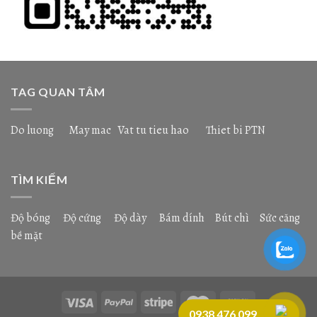
TAG QUAN TÂM
Do luong
May mac
Vat tu tieu hao
Thiet bi PTN
TÌM KIẾM
Độ bóng
Độ cứng
Độ dày
Bám dính
Bút chì
Sức căng
bề mặt
0938 476 099