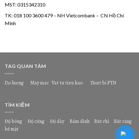
MST: 0315342310
TK: 018 100 3600 479 – NH Vietcombank – CN Hồ Chí
Minh
TAG QUAN TÂM
Do luong
May mac
Vat tu tieu hao
Thiet bi PTN
TÌM KIẾM
Độ bóng
Độ cứng
Độ dày
Bám dính
Bút chì
Sức căng
bề mặt