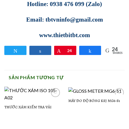
Hotline: 0938 476 099 (Zalo)
Email: tbtvninfo@gmail.com
www.thietbitbt.com
24
Tweet
Share
Pin
24
Share
SHARES
SẢN PHẨM TƯƠNG TỰ
MÁY ĐO ĐỘ BÓNG KSJ MG6-S1
Add to
Add to
Wishlist
Wishlist
THƯỚC XÁM KIỂM TRA VẢI