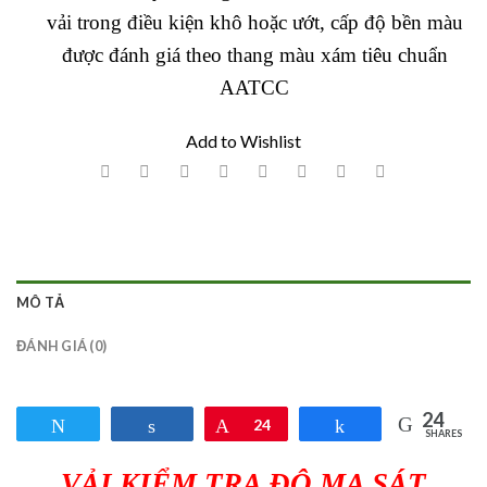
vải trong điều kiện khô hoặc ướt, cấp độ bền màu
được đánh giá theo thang màu xám tiêu chuẩn
AATCC
Add to Wishlist
MÔ TẢ
ĐÁNH GIÁ (0)
24
Tweet
Share
Pin
24
Share
SHARES
VẢI KIỂM TRA ĐỘ MA SÁT