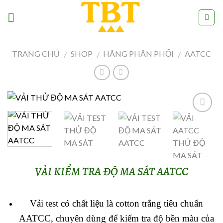
Skip
to
content
TRANG CHỦ
SHOP
HÃNG PHÂN PHỐI
AATCC
/
/
/
Add to
Wishlist
VẢI KIỂM TRA ĐỘ MA SÁT AATCC
Vải test có chất liệu là cotton trắng tiêu chuẩn
AATCC, chuyên dùng để kiểm tra độ bền màu của