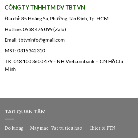
CÔNG TY TNHH TM DV TBT VN
Địa chỉ: 85 Hoàng Sa, Phường Tân Định, Tp. HCM
Hotline: 0938 476 099 (Zalo)
Email: tbtvninfo@gmail.com
MST: 0315342310
TK: 018 100 3600 479 – NH Vietcombank – CN Hồ Chí
Minh
TAG QUAN TÂM
Do luong
May mac
Vat tu tieu hao
Thiet bi PTN