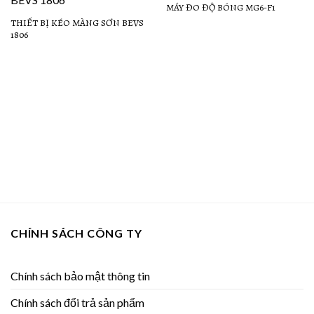
MÁY ĐO ĐỘ BÓNG MG6-F1
Add to
Add to
Wishlist
Wishlist
THIẾT BỊ KÉO MÀNG SƠN BEVS
1806
CHÍNH SÁCH CÔNG TY
Chính sách bảo mật thông tin
Chính sách đổi trả sản phẩm