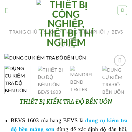
Skip
to
content
TRANG CHỦ
SHOP
HÃNG PHÂN PHỐI
BEVS
/
/
/
Add to
Wishlist
THIẾT BỊ KIỂM TRA ĐỘ BỀN UỐN
BEVS 1603 của hãng BEVS là
dụng cụ kiểm tra
độ bền màng sơn
dùng để xác định độ đàn hồi,